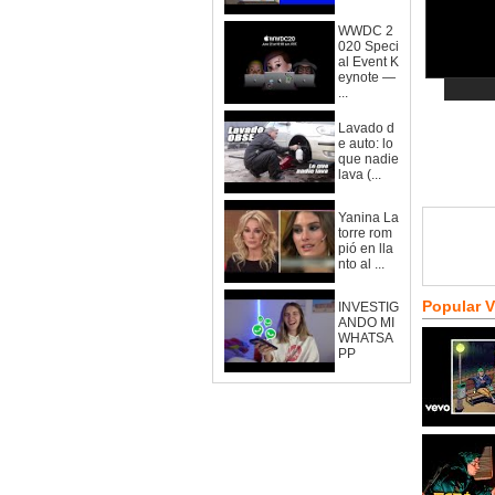
WWDC 2
020 Speci
al Event K
eynote —
...
Lavado d
e auto: lo
que nadie
lava (...
Yanina La
torre rom
pió en lla
nto al ...
Popular 
INVESTIG
ANDO MI
WHATSA
PP