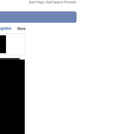
Start Page
|
Add Search Provider
legidos
More