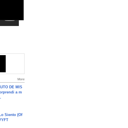
More
UTO DE MIS
orprendi a m
.
o Siento (Of
#VYFT