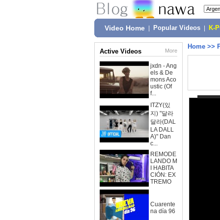
Video Home
|
Popular Videos
|
K-
Home
>>
Active Videos
More
jxdn - Ang
els & De
mons Aco
ustic (Of
f...
ITZY(있
지) "달라
달라(DAL
LA DALL
A)" Dan
c...
REMODE
LANDO M
I HABITA
CIÓN: EX
TREMO
Cuarente
na día 96