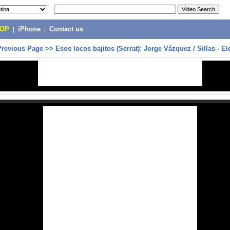
POP
|
iPhone
|
Contact us
Previous Page
>>
Esos locos bajitos (Serrat): Jorge Vázquez / Sillas - E