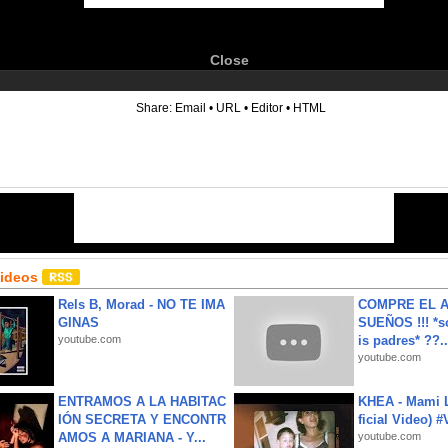
Close
6
Share:
Email
•
URL
•
Editor
•
HTML
Videos
Rels B, Morad - NO TE IMA
COMPRE EL A
GINAS
SUEÑOS !!! *s
youtube.com
is padres* ??..
youtube.com
ENTRAMOS A LA HABITAC
KHEA - Mami L
IÓN SECRETA Y ENCONTR
ficial Video) 
AMOS A MARIANA - Y...
youtube.com