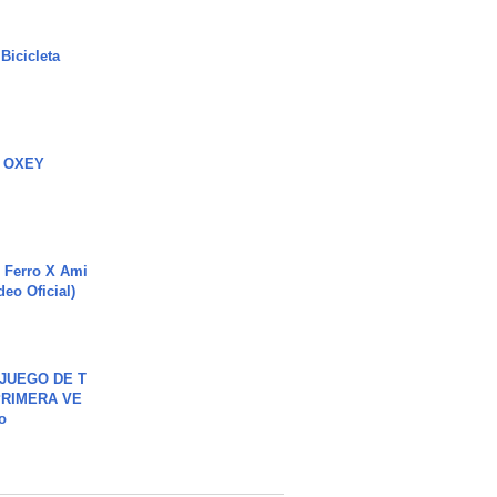
Bicicleta
 OXEY
 Ferro X Ami
deo Oficial)
JUEGO DE T
PRIMERA VE
o