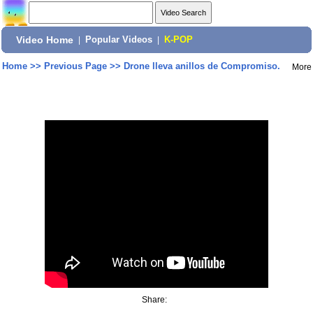
Video Home
|
Popular Videos
|
K-POP
Home
>>
Previous Page
>>
Drone lleva anillos de Compromiso.
More
Share: