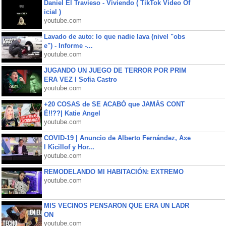
Daniel El Travieso - Viviendo ( TikTok Video Of
icial )
youtube.com
Lavado de auto: lo que nadie lava (nivel "obs
e") - Informe -...
youtube.com
JUGANDO UN JUEGO DE TERROR POR PRIM
ERA VEZ l Sofia Castro
youtube.com
+20 COSAS de SE ACABÓ que JAMÁS CONT
É!!??| Katie Angel
youtube.com
COVID-19 | Anuncio de Alberto Fernández, Axe
l Kicillof y Hor...
youtube.com
REMODELANDO MI HABITACIÓN: EXTREMO
youtube.com
MIS VECINOS PENSARON QUE ERA UN LADR
ON
youtube.com