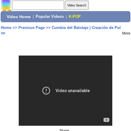
Video Home
|
Popular Videos
|
K-POP
Home
>>
Previous Page
>>
Cumbia del Balotaje | Creación de Pul
xo
More
Share: