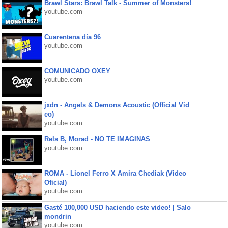
Brawl Stars: Brawl Talk - Summer of Monsters!
youtube.com
Cuarentena día 96
youtube.com
COMUNICADO OXEY
youtube.com
jxdn - Angels & Demons Acoustic (Official Vid
eo)
youtube.com
Rels B, Morad - NO TE IMAGINAS
youtube.com
ROMA - Lionel Ferro X Amira Chediak (Video
Oficial)
youtube.com
Gasté 100,000 USD haciendo este video! | Salo
mondrin
youtube.com