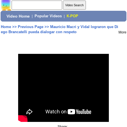
Video Home
|
Popular Videos
|
K-POP
Home
>>
Previous Page
>>
Mauricio Macri y Vidal lograron que Di
ego Brancatelli pueda dialogar con respeto
More
Share: