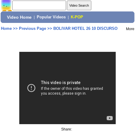
Video Home
|
Popular Videos
|
K-POP
Home
>>
Previous Page
>>
BOLIVAR HOTEL 26 10 DISCURSO
More
Share: