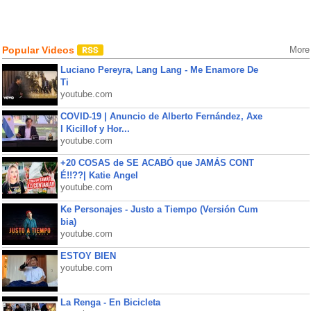
Popular Videos
More
Luciano Pereyra, Lang Lang - Me Enamore De
Ti
youtube.com
COVID-19 | Anuncio de Alberto Fernández, Axe
l Kicillof y Hor...
youtube.com
+20 COSAS de SE ACABÓ que JAMÁS CONT
É!!??| Katie Angel
youtube.com
Ke Personajes - Justo a Tiempo (Versión Cum
bia)
youtube.com
ESTOY BIEN
youtube.com
La Renga - En Bicicleta