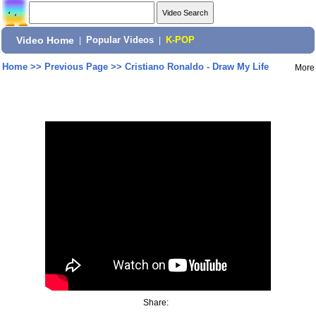
Video Home
|
Popular Videos
|
K-POP
Home
>>
Previous Page
>>
Cristiano Ronaldo - Draw My Life
More
Share: