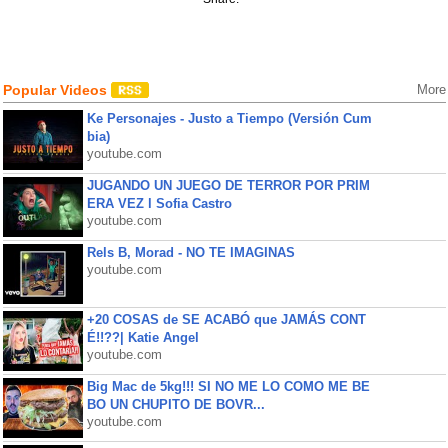
Popular Videos
More
Ke Personajes - Justo a Tiempo (Versión Cum
bia)
youtube.com
JUGANDO UN JUEGO DE TERROR POR PRIM
ERA VEZ l Sofia Castro
youtube.com
Rels B, Morad - NO TE IMAGINAS
youtube.com
+20 COSAS de SE ACABÓ que JAMÁS CONT
É!!??| Katie Angel
youtube.com
Big Mac de 5kg!!! SI NO ME LO COMO ME BE
BO UN CHUPITO DE BOVR...
youtube.com