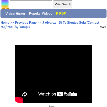
Video Home
|
Popular Videos
|
K-POP
Home
>>
Previous Page
>>
J Alvarez - Si Te Sientes Sola (Con Let
ra)(Prod. By Yampi)
More
Share: