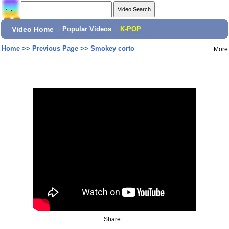
Video Home
|
Popular Videos
|
K-POP
Home
>>
Previous Page
>>
Smokey corto
More
Share: