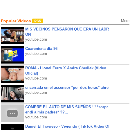
Popular Videos
More
MIS VECINOS PENSARON QUE ERA UN LADR
ON
youtube.com
Cuarentena día 96
youtube.com
ROMA - Lionel Ferro X Amira Chediak (Video
Oficial)
youtube.com
encerrada en el ascensor *por dos horas* ahre
youtube.com
COMPRE EL AUTO DE MIS SUEÑOS !!! *sorpr
endi a mis padres* ??...
youtube.com
Daniel El Travieso - Viviendo ( TikTok Video Of