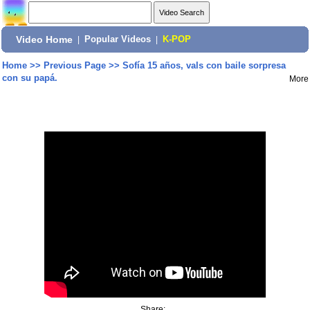
Video Home
|
Popular Videos
|
K-POP
Home
>>
Previous Page
>>
Sofía 15 años, vals con baile sorpresa
con su papá.
More
Share: