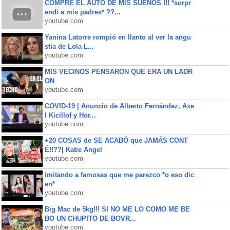
COMPRE EL AUTO DE MIS SUEÑOS !!! *sorpr
endi a mis padres* ??...
youtube.com
Yanina Latorre rompió en llanto al ver la angu
stia de Lola L...
youtube.com
MIS VECINOS PENSARON QUE ERA UN LADR
ON
youtube.com
COVID-19 | Anuncio de Alberto Fernández, Axe
l Kicillof y Hor...
youtube.com
+20 COSAS de SE ACABÓ que JAMÁS CONT
É!!??| Katie Angel
youtube.com
imitando a famosas que me parezco *o eso dic
en*
youtube.com
Big Mac de 5kg!!! SI NO ME LO COMO ME BE
BO UN CHUPITO DE BOVR...
youtube.com