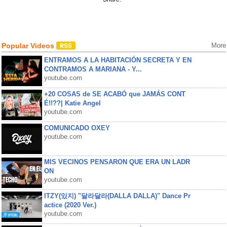
Popular Videos
More
ENTRAMOS A LA HABITACIÓN SECRETA Y EN
CONTRAMOS A MARIANA - Y...
youtube.com
+20 COSAS de SE ACABÓ que JAMÁS CONT
É!!??| Katie Angel
youtube.com
COMUNICADO OXEY
youtube.com
MIS VECINOS PENSARON QUE ERA UN LADR
ON
youtube.com
ITZY(있지) "달라달라(DALLA DALLA)" Dance Pr
actice (2020 Ver.)
youtube.com