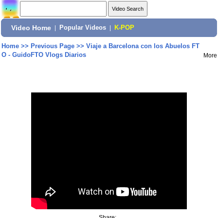
Video Home
|
Popular Videos
|
K-POP
Home
>>
Previous Page
>>
Viaje a Barcelona con los Abuelos FT
O - GuidoFTO Vlogs Diarios
More
Share: