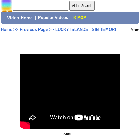
Video Home
|
Popular Videos
|
K-POP
Home
>>
Previous Page
>>
LUCKY ISLANDS - SIN TEMOR!
More
Share: