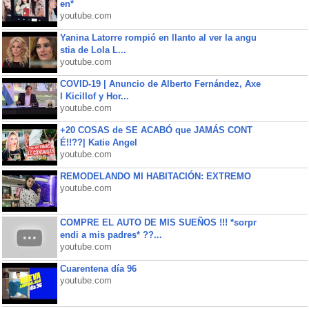
en*
youtube.com
Yanina Latorre rompió en llanto al ver la angu
stia de Lola L...
youtube.com
COVID-19 | Anuncio de Alberto Fernández, Axe
l Kicillof y Hor...
youtube.com
+20 COSAS de SE ACABÓ que JAMÁS CONT
É!!??| Katie Angel
youtube.com
REMODELANDO MI HABITACIÓN: EXTREMO
youtube.com
COMPRE EL AUTO DE MIS SUEÑOS !!! *sorpr
endi a mis padres* ??...
youtube.com
Cuarentena día 96
youtube.com