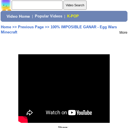
Video Home
|
Popular Videos
|
K-POP
Home
>>
Previous Page
>>
100% IMPOSIBLE GANAR - Egg Wars
Minecraft
More
Share: