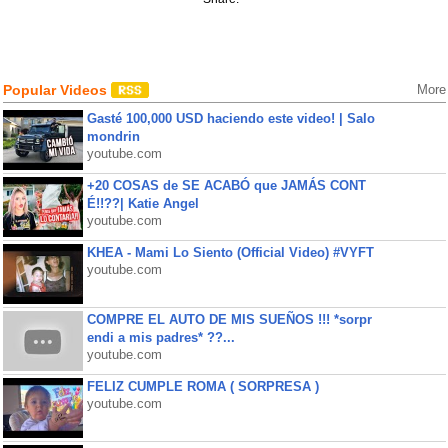
Popular Videos
More
Gasté 100,000 USD haciendo este video! | Salo
mondrin
youtube.com
+20 COSAS de SE ACABÓ que JAMÁS CONT
É!!??| Katie Angel
youtube.com
KHEA - Mami Lo Siento (Official Video) #VYFT
youtube.com
COMPRE EL AUTO DE MIS SUEÑOS !!! *sorpr
endi a mis padres* ??...
youtube.com
FELIZ CUMPLE ROMA ( SORPRESA )
youtube.com