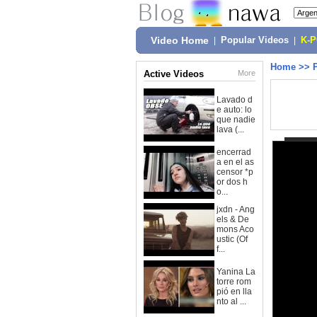
Video Home
|
Popular Videos
|
K-
Home
>>
Active Videos
More
Lavado d
e auto: lo
que nadie
lava (...
encerrad
a en el as
censor *p
or dos h
o...
jxdn - Ang
els & De
mons Aco
ustic (Of
f...
Yanina La
torre rom
pió en lla
nto al ...