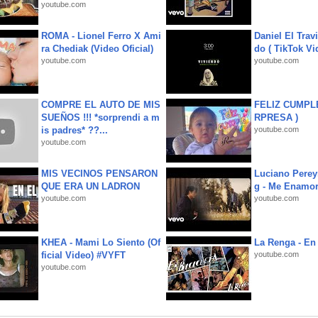
youtube.com
ROMA - Lionel Ferro X Ami
Daniel El Trav
ra Chediak (Video Oficial)
do ( TikTok Vid
youtube.com
youtube.com
COMPRE EL AUTO DE MIS
FELIZ CUMPL
SUEÑOS !!! *sorprendi a m
RPRESA )
is padres* ??...
youtube.com
youtube.com
MIS VECINOS PENSARON
Luciano Perey
QUE ERA UN LADRON
g - Me Enamor
youtube.com
youtube.com
KHEA - Mami Lo Siento (Of
La Renga - En 
ficial Video) #VYFT
youtube.com
youtube.com