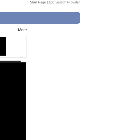
Start Page
|
Add Search Provider
More