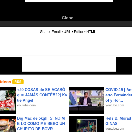
Close
6
Share:
Email
•
URL
•
Editor
•
HTML
Videos
+20 COSAS de SE ACABÓ
COVID-19 | An
que JAMÁS CONTÉ!!??| Ka
erto Fernández
tie Angel
of y Hor...
youtube.com
youtube.com
Big Mac de 5kg!!! SI NO M
Rels B, Morad
E LO COMO ME BEBO UN
GINAS
CHUPITO DE BOVR...
youtube.com