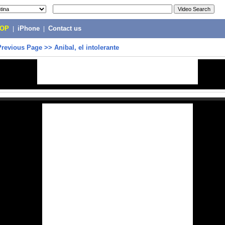
POP
|
iPhone
|
Contact us
Previous Page
>>
Anibal, el intolerante