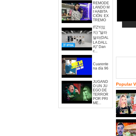
REMODE
LANDO M
I HABITA
CIÓN: EX
TREMO
ITZY(있
지) "달라
달라(DAL
LA DALL
A)" Dan
c...
Cuarente
na día 96
JUGAND
Popular 
O UN JU
EGO DE
TERROR
POR PRI
ME...