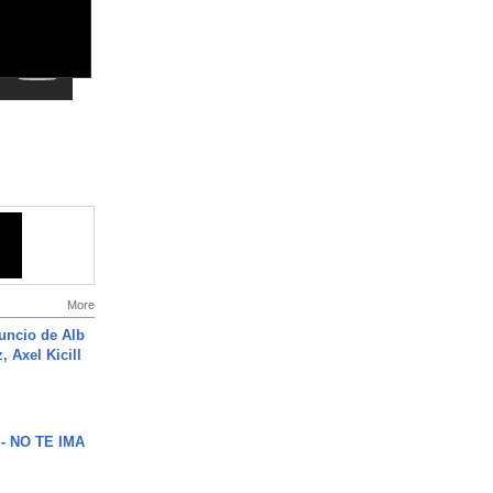
More
uncio de Alb
, Axel Kicill
 - NO TE IMA