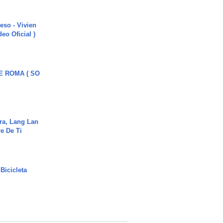
ieso - Vivien
eo Oficial )
E ROMA ( SO
ra, Lang Lan
e De Ti
Bicicleta