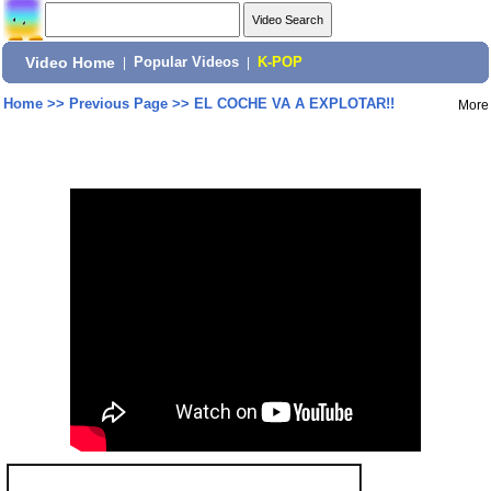
Video Home
|
Popular Videos
|
K-POP
Home
>>
Previous Page
>>
EL COCHE VA A EXPLOTAR!!
More
Share: