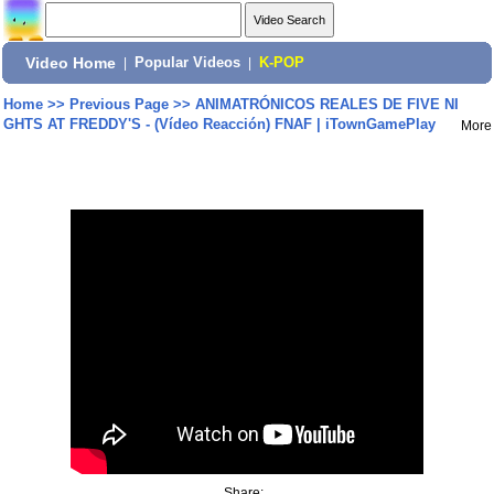
Video Home
|
Popular Videos
|
K-POP
Home
>>
Previous Page
>>
ANIMATRÓNICOS REALES DE FIVE NI
GHTS AT FREDDY'S - (Vídeo Reacción) FNAF | iTownGamePlay
More
Share: