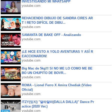
INVESTIGANDO MI WHATSAPP
youtube.com
REHACIENDO DIBUJO DE SANDRA CIRES AR
T ! RETO DIFÍCIL DE DIBU...
youtube.com
SAMANTA DE BAKE OFF - Analizando
youtube.com
¡LE HICE ESTO A YOLO AVENTURAS Y ASÍ R
EACCIONARON!
youtube.com
Big Mac de 5kg!!! SI NO ME LO COMO ME BE
BO UN CHUPITO DE BOVR...
youtube.com
ROMA - Lionel Ferro X Amira Chediak (Video
Oficial)
youtube.com
ITZY(있지) "달라달라(DALLA DALLA)" Dance Pr
actice (2020 Ver.)
youtube.com