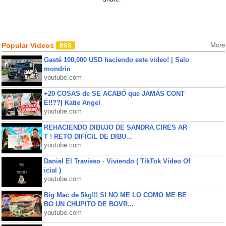
Popular Videos
More
Gasté 100,000 USD haciendo este video! | Salo
mondrin
youtube.com
+20 COSAS de SE ACABÓ que JAMÁS CONT
É!!??| Katie Angel
youtube.com
REHACIENDO DIBUJO DE SANDRA CIRES AR
T ! RETO DIFÍCIL DE DIBU...
youtube.com
Daniel El Travieso - Viviendo ( TikTok Video Of
icial )
youtube.com
Big Mac de 5kg!!! SI NO ME LO COMO ME BE
BO UN CHUPITO DE BOVR...
youtube.com