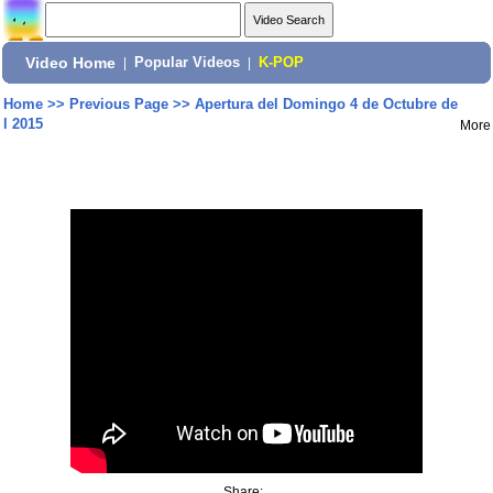
Video Home
|
Popular Videos
|
K-POP
Home
>>
Previous Page
>>
Apertura del Domingo 4 de Octubre de
l 2015
More
Share: