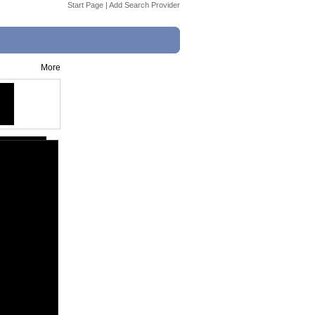
Start Page
|
Add Search Provider
More