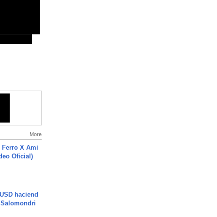
More
 Ferro X Ami
deo Oficial)
 USD haciend
| Salomondri