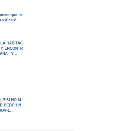
mosas que m
so dicen*
LA HABITAC
 Y ENCONTR
NA - Y...
g!!! SI NO M
E BEBO UN
OVR...