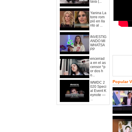
lava (...
Yanina La
torre rom
pió en lla
nto al ...
INVESTIG
ANDO MI
WHATSA
PP
encerrad
a en el as
censor *p
or dos h
o...
Popular 
WWDC 2
020 Speci
al Event K
eynote —
...