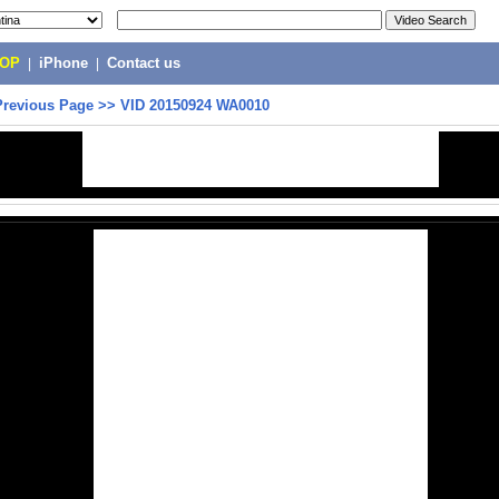
POP
|
iPhone
|
Contact us
Previous Page
>>
VID 20150924 WA0010