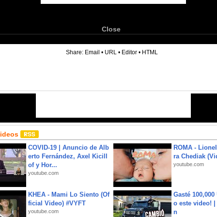
Close
6
Share:
Email
•
URL
•
Editor
•
HTML
Videos
COVID-19 | Anuncio de Alb
ROMA - Lionel
erto Fernández, Axel Kicill
ra Chediak (Vi
of y Hor...
youtube.com
youtube.com
KHEA - Mami Lo Siento (Of
Gasté 100,000
ficial Video) #VYFT
o este video! 
youtube.com
n