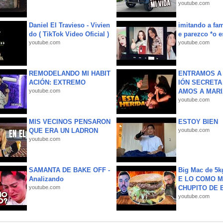
youtube.com
Daniel El Travieso - Vivien
imitando a fa
do ( TikTok Video Oficial )
e parezco *o e
youtube.com
youtube.com
REMODELANDO MI HABIT
ENTRAMOS A 
ACIÓN: EXTREMO
IÓN SECRETA
youtube.com
AMOS A MARIA
youtube.com
MIS VECINOS PENSARON
ESTOY BIEN
QUE ERA UN LADRON
youtube.com
youtube.com
SAMANTA DE BAKE OFF -
Big Mac de 5k
Analizando
E LO COMO M
youtube.com
CHUPITO DE B
youtube.com