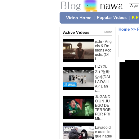
Video Home
|
Popular Videos
|
K-
Home
>>
Active Videos
More
jxdn - Ang
els & De
mons Aco
ustic (Of
f...
ITZY(있
지) "달라
달라(DAL
LA DALL
A)" Dan
c...
JUGAND
O UN JU
EGO DE
TERROR
POR PRI
ME...
Lavado d
e auto: lo
que nadie