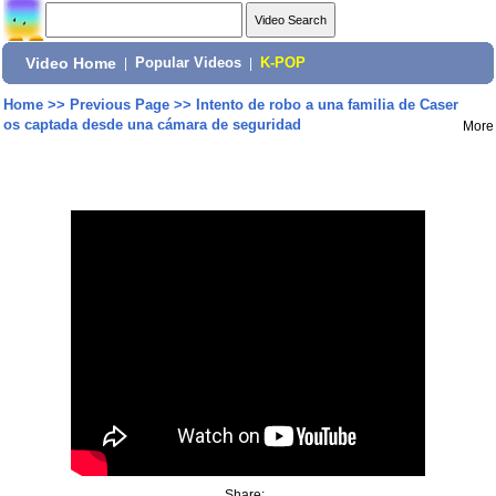
Video Home
|
Popular Videos
|
K-POP
Home
>>
Previous Page
>>
Intento de robo a una familia de Caser
os captada desde una cámara de seguridad
More
Share: