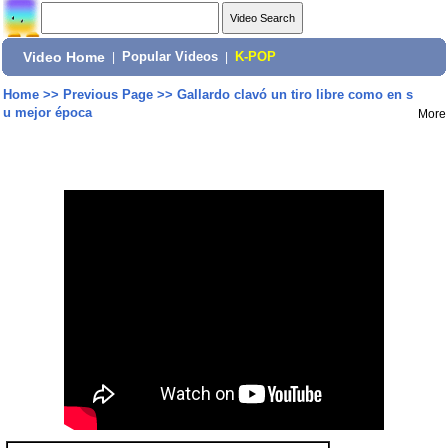
Video Home
|
Popular Videos
|
K-POP
Home
>>
Previous Page
>>
Gallardo clavó un tiro libre como en s
u mejor época
More
Share: