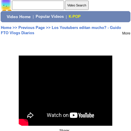
Video Home
|
Popular Videos
|
K-POP
Home
>>
Previous Page
>>
Los Youtubers editan mucho? - Guido
FTO Vlogs Diarios
More
Share: