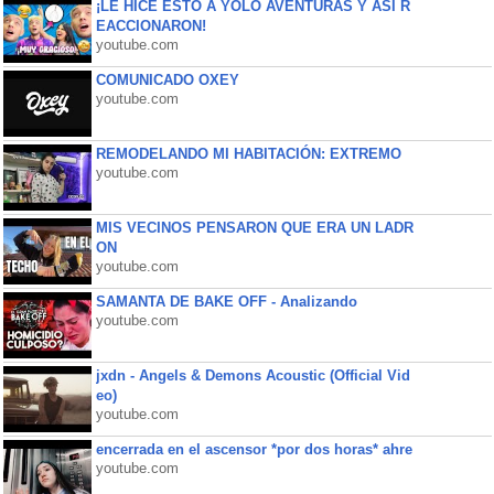
¡LE HICE ESTO A YOLO AVENTURAS Y ASÍ R
EACCIONARON!
youtube.com
COMUNICADO OXEY
youtube.com
REMODELANDO MI HABITACIÓN: EXTREMO
youtube.com
MIS VECINOS PENSARON QUE ERA UN LADR
ON
youtube.com
SAMANTA DE BAKE OFF - Analizando
youtube.com
jxdn - Angels & Demons Acoustic (Official Vid
eo)
youtube.com
encerrada en el ascensor *por dos horas* ahre
youtube.com