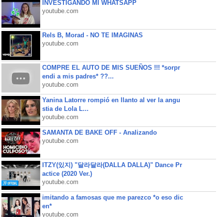
INVESTIGANDO MI WHATSAPP
youtube.com
Rels B, Morad - NO TE IMAGINAS
youtube.com
COMPRE EL AUTO DE MIS SUEÑOS !!! *sorpr
endi a mis padres* ??...
youtube.com
Yanina Latorre rompió en llanto al ver la angu
stia de Lola L...
youtube.com
SAMANTA DE BAKE OFF - Analizando
youtube.com
ITZY(있지) "달라달라(DALLA DALLA)" Dance Pr
actice (2020 Ver.)
youtube.com
imitando a famosas que me parezco *o eso dic
en*
youtube.com