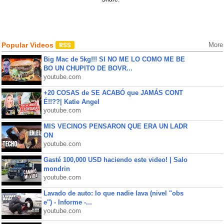
Popular Videos
More
Big Mac de 5kg!!! SI NO ME LO COMO ME BE
BO UN CHUPITO DE BOVR...
youtube.com
+20 COSAS de SE ACABÓ que JAMÁS CONT
É!!??| Katie Angel
youtube.com
MIS VECINOS PENSARON QUE ERA UN LADR
ON
youtube.com
Gasté 100,000 USD haciendo este video! | Salo
mondrin
youtube.com
Lavado de auto: lo que nadie lava (nivel "obs
e") - Informe -...
youtube.com