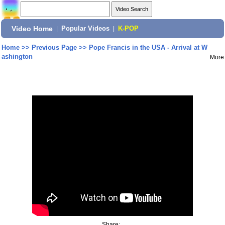
Video Home
|
Popular Videos
|
K-POP
Home
>>
Previous Page
>>
Pope Francis in the USA - Arrival at W
ashington
More
Share: