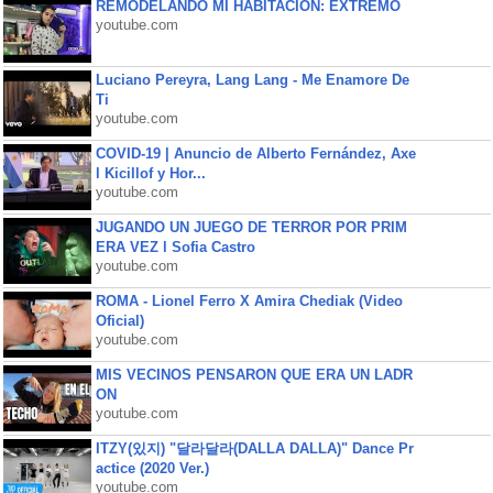
REMODELANDO MI HABITACIÓN: EXTREMO
youtube.com
Luciano Pereyra, Lang Lang - Me Enamore De
Ti
youtube.com
COVID-19 | Anuncio de Alberto Fernández, Axe
l Kicillof y Hor...
youtube.com
JUGANDO UN JUEGO DE TERROR POR PRIM
ERA VEZ l Sofia Castro
youtube.com
ROMA - Lionel Ferro X Amira Chediak (Video
Oficial)
youtube.com
MIS VECINOS PENSARON QUE ERA UN LADR
ON
youtube.com
ITZY(있지) "달라달라(DALLA DALLA)" Dance Pr
actice (2020 Ver.)
youtube.com