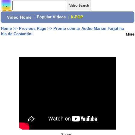
Video Home
|
Popular Videos
|
K-POP
Home
>>
Previous Page
>>
Pronto com ar Audio Marian Farjat ha
bla de Costantini
More
Share: