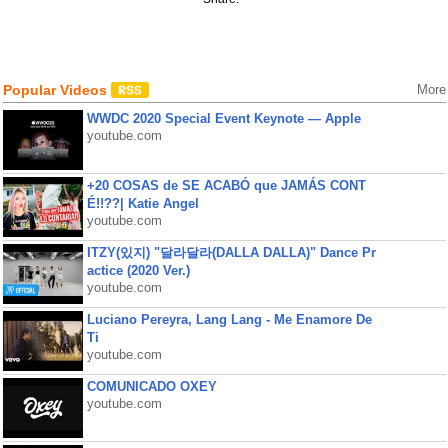
Popular Videos
More
WWDC 2020 Special Event Keynote — Apple
youtube.com
+20 COSAS de SE ACABÓ que JAMÁS CONT
É!!??| Katie Angel
youtube.com
ITZY(있지) "달라달라(DALLA DALLA)" Dance Pr
actice (2020 Ver.)
youtube.com
Luciano Pereyra, Lang Lang - Me Enamore De
Ti
youtube.com
COMUNICADO OXEY
youtube.com