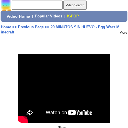
Video Home
|
Popular Videos
|
K-POP
Home
>>
Previous Page
>>
20 MINUTOS SIN HUEVO - Egg Wars M
inecraft
More
Share: