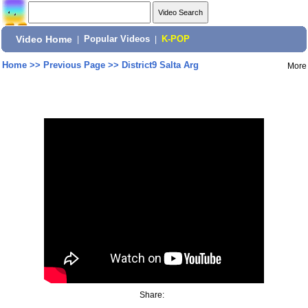
Video Home
|
Popular Videos
|
K-POP
Home
>>
Previous Page
>>
District9 Salta Arg
More
Share: