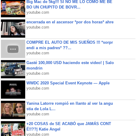
Big Mac de 5kg!!! SI NO ME LO COMO ME BE
BO UN CHUPITO DE BOVR...
youtube.com
encerrada en el ascensor *por dos horas* ahre
youtube.com
COMPRE EL AUTO DE MIS SUEÑOS !!! *sorpr
endi a mis padres* ??...
youtube.com
Gasté 100,000 USD haciendo este video! | Salo
mondrin
youtube.com
WWDC 2020 Special Event Keynote — Apple
youtube.com
Yanina Latorre rompió en llanto al ver la angu
stia de Lola L...
youtube.com
+20 COSAS de SE ACABÓ que JAMÁS CONT
É!!??| Katie Angel
youtube.com