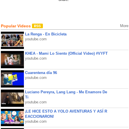
Popular Videos
More
La Renga - En Bicicleta
youtube.com
KHEA - Mami Lo Siento (Official Video) #VYFT
youtube.com
Cuarentena día 96
youtube.com
Luciano Pereyra, Lang Lang - Me Enamore De
Ti
youtube.com
¡LE HICE ESTO A YOLO AVENTURAS Y ASÍ R
EACCIONARON!
youtube.com