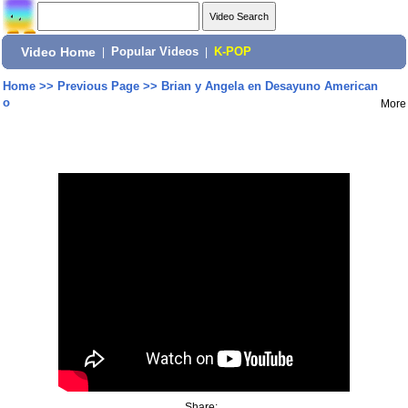
Video Home
|
Popular Videos
|
K-POP
Home
>>
Previous Page
>>
Brian y Angela en Desayuno American
o
More
Share: