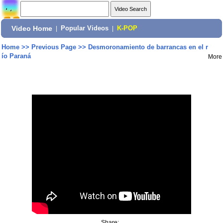
Video Home
|
Popular Videos
|
K-POP
Home
>>
Previous Page
>>
Desmoronamiento de barrancas en el r
ío Paraná
More
Share: