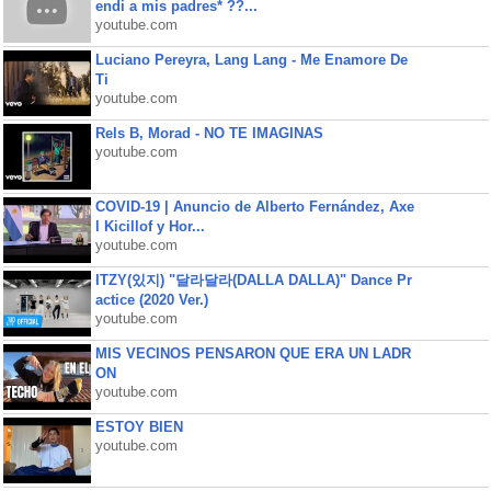
endi a mis padres* ??...
youtube.com
Luciano Pereyra, Lang Lang - Me Enamore De
Ti
youtube.com
Rels B, Morad - NO TE IMAGINAS
youtube.com
COVID-19 | Anuncio de Alberto Fernández, Axe
l Kicillof y Hor...
youtube.com
ITZY(있지) "달라달라(DALLA DALLA)" Dance Pr
actice (2020 Ver.)
youtube.com
MIS VECINOS PENSARON QUE ERA UN LADR
ON
youtube.com
ESTOY BIEN
youtube.com