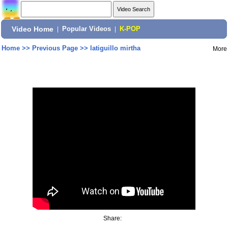
Video Home
|
Popular Videos
|
K-POP
Home
>>
Previous Page
>>
latiguillo mirtha
More
Share: