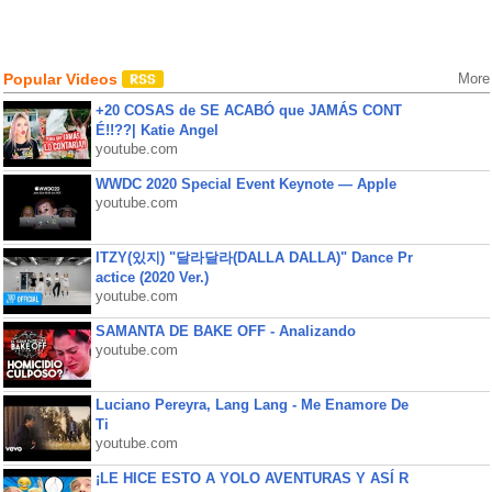
Popular Videos
More
+20 COSAS de SE ACABÓ que JAMÁS CONT
É!!??| Katie Angel
youtube.com
WWDC 2020 Special Event Keynote — Apple
youtube.com
ITZY(있지) "달라달라(DALLA DALLA)" Dance Pr
actice (2020 Ver.)
youtube.com
SAMANTA DE BAKE OFF - Analizando
youtube.com
Luciano Pereyra, Lang Lang - Me Enamore De
Ti
youtube.com
¡LE HICE ESTO A YOLO AVENTURAS Y ASÍ R