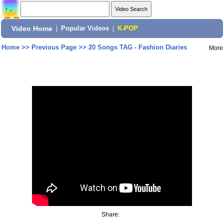
Video Home
|
Popular Videos
|
K-POP
Home
>>
Previous Page
>>
20 Songs TAG - Fashion Diaries
More
Share: