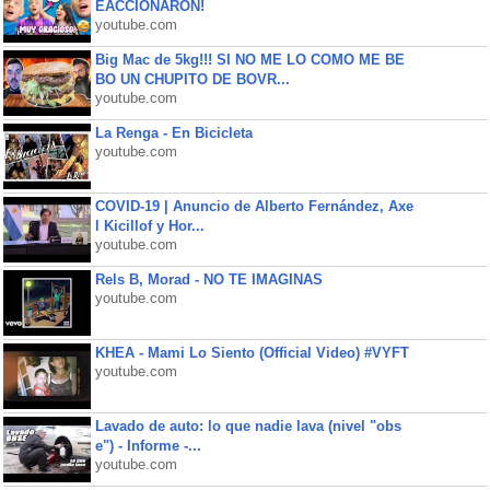
EACCIONARON!
youtube.com
Big Mac de 5kg!!! SI NO ME LO COMO ME BE
BO UN CHUPITO DE BOVR...
youtube.com
La Renga - En Bicicleta
youtube.com
COVID-19 | Anuncio de Alberto Fernández, Axe
l Kicillof y Hor...
youtube.com
Rels B, Morad - NO TE IMAGINAS
youtube.com
KHEA - Mami Lo Siento (Official Video) #VYFT
youtube.com
Lavado de auto: lo que nadie lava (nivel "obs
e") - Informe -...
youtube.com