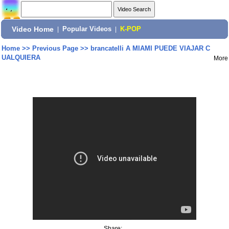
Video Home
|
Popular Videos
|
K-POP
Home
>>
Previous Page
>>
brancatelli A MIAMI PUEDE VIAJAR C
UALQUIERA
More
Share: