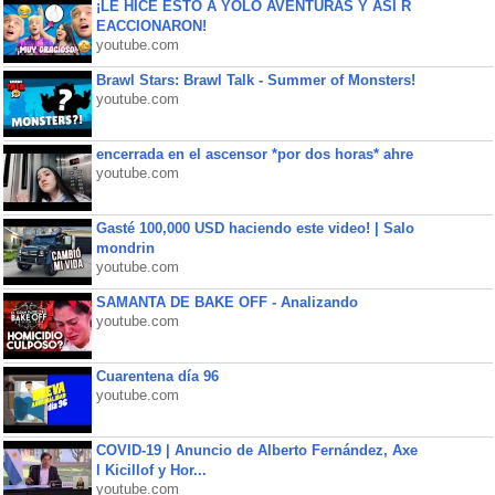
¡LE HICE ESTO A YOLO AVENTURAS Y ASÍ R
EACCIONARON!
youtube.com
Brawl Stars: Brawl Talk - Summer of Monsters!
youtube.com
encerrada en el ascensor *por dos horas* ahre
youtube.com
Gasté 100,000 USD haciendo este video! | Salo
mondrin
youtube.com
SAMANTA DE BAKE OFF - Analizando
youtube.com
Cuarentena día 96
youtube.com
COVID-19 | Anuncio de Alberto Fernández, Axe
l Kicillof y Hor...
youtube.com