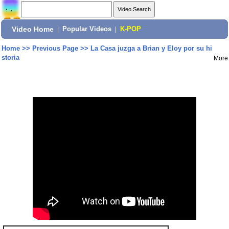
Video Home
|
Popular Videos
|
K-POP
Home
>>
Previous Page
>>
La Casa juzga a Brian y Eloy por su hi
storia
More
Share: