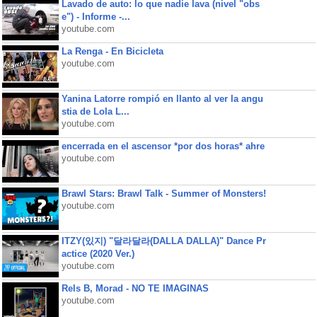
Lavado de auto: lo que nadie lava (nivel "obs
e") - Informe -...
youtube.com
La Renga - En Bicicleta
youtube.com
Yanina Latorre rompió en llanto al ver la angu
stia de Lola L...
youtube.com
encerrada en el ascensor *por dos horas* ahre
youtube.com
Brawl Stars: Brawl Talk - Summer of Monsters!
youtube.com
ITZY(있지) "달라달라(DALLA DALLA)" Dance Pr
actice (2020 Ver.)
youtube.com
Rels B, Morad - NO TE IMAGINAS
youtube.com