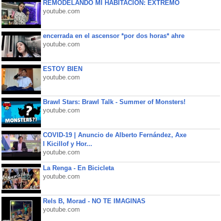
REMODELANDO MI HABITACIÓN: EXTREMO
youtube.com
encerrada en el ascensor *por dos horas* ahre
youtube.com
ESTOY BIEN
youtube.com
Brawl Stars: Brawl Talk - Summer of Monsters!
youtube.com
COVID-19 | Anuncio de Alberto Fernández, Axe
l Kicillof y Hor...
youtube.com
La Renga - En Bicicleta
youtube.com
Rels B, Morad - NO TE IMAGINAS
youtube.com