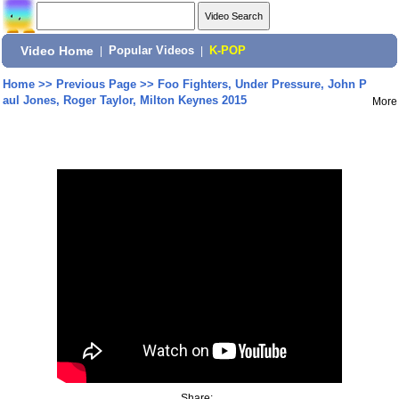
Video Home
|
Popular Videos
|
K-POP
Home
>>
Previous Page
>>
Foo Fighters, Under Pressure, John P
aul Jones, Roger Taylor, Milton Keynes 2015
More
Share: