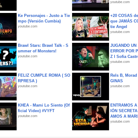
youtube.com
Ke Personajes - Justo a Tie
+20 COSAS d
mpo (Versión Cumbia)
que JAMÁS CO
youtube.com
tie Angel
youtube.com
Brawl Stars: Brawl Talk - S
JUGANDO UN 
ummer of Monsters!
ERROR POR 
youtube.com
Z l Sofia Castr
youtube.com
FELIZ CUMPLE ROMA ( SO
Rels B, Morad
RPRESA )
GINAS
youtube.com
youtube.com
KHEA - Mami Lo Siento (Of
ENTRAMOS A 
ficial Video) #VYFT
IÓN SECRETA
youtube.com
AMOS A MARIA
youtube.com