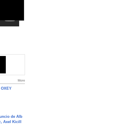
More
 OXEY
uncio de Alb
, Axel Kicill