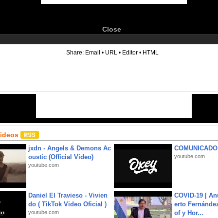
Close
6
Share:
Email
•
URL
•
Editor
•
HTML
Videos
jxdn - Angels & Demons Ac
COMUNICADO
oustic (Official Video)
youtube.com
youtube.com
Daniel El Travieso - Vivien
COVID-19 | An
do ( TikTok Video Oficial )
erto Fernández
youtube.com
of y Hor...