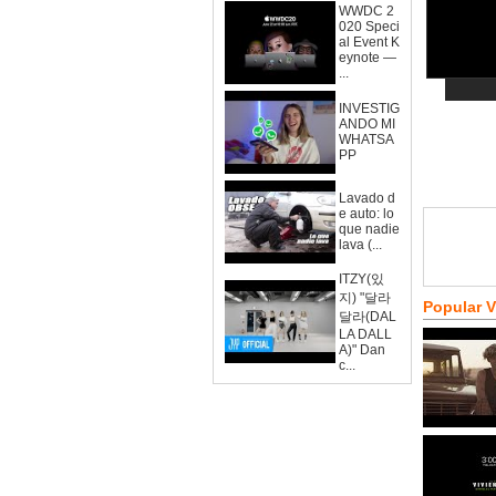
WWDC 2
020 Speci
al Event K
eynote —
...
INVESTIG
ANDO MI
WHATSA
PP
Lavado d
e auto: lo
que nadie
lava (...
ITZY(있
지) "달라
Popular 
달라(DAL
LA DALL
A)" Dan
c...