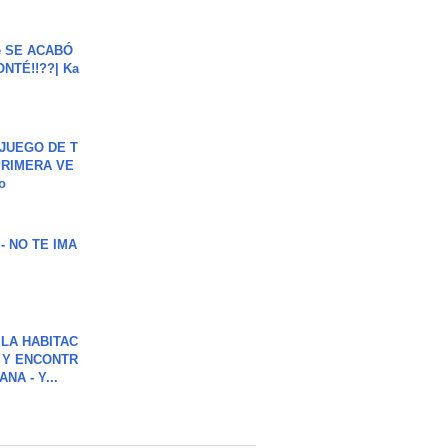
e SE ACABÓ
NTÉ!!??| Ka
JUEGO DE T
PRIMERA VE
o
 - NO TE IMA
LA HABITAC
 Y ENCONTR
NA - Y...