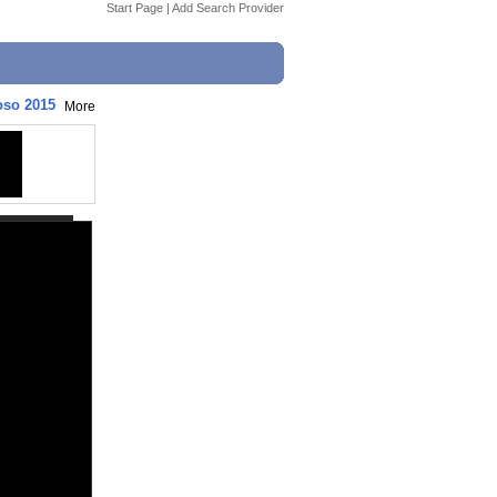
Start Page
|
Add Search Provider
oso 2015
More