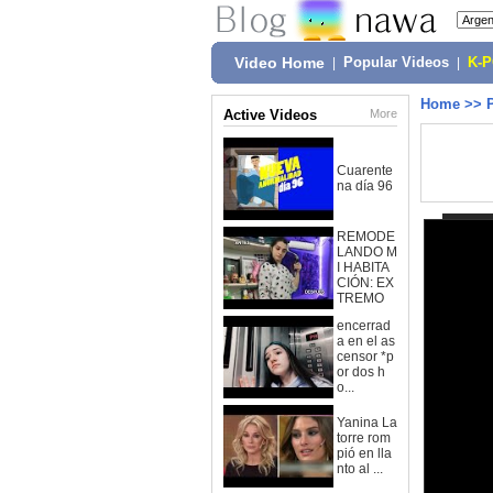
Video Home
|
Popular Videos
|
K-
Home
>>
Active Videos
More
Cuarente
na día 96
REMODE
LANDO M
I HABITA
CIÓN: EX
TREMO
encerrad
a en el as
censor *p
or dos h
o...
Yanina La
torre rom
pió en lla
nto al ...