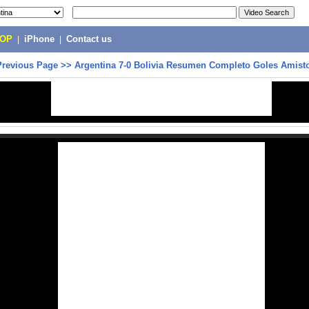
POP
|
iPhone
|
Contact us
Previous Page
>>
Argentina 7-0 Bolivia Resumen Completo Goles Amist