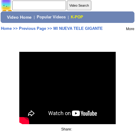
Video Home
|
Popular Videos
|
K-POP
Home
>>
Previous Page
>>
MI NUEVA TELE GIGANTE
More
Share: