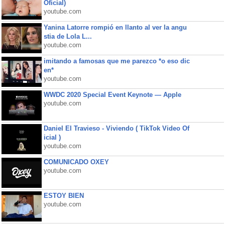
Oficial)
youtube.com
Yanina Latorre rompió en llanto al ver la angu
stia de Lola L...
youtube.com
imitando a famosas que me parezco *o eso dic
en*
youtube.com
WWDC 2020 Special Event Keynote — Apple
youtube.com
Daniel El Travieso - Viviendo ( TikTok Video Of
icial )
youtube.com
COMUNICADO OXEY
youtube.com
ESTOY BIEN
youtube.com