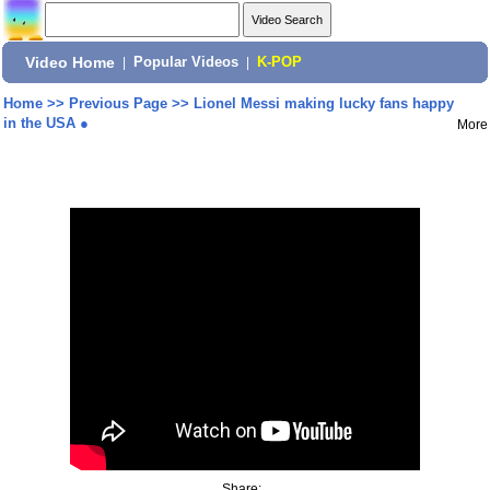
Video Home
|
Popular Videos
|
K-POP
Home
>>
Previous Page
>>
Lionel Messi making lucky fans happy
in the USA ●
More
Share: