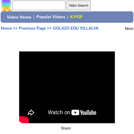
Video Home
|
Popular Videos
|
K-POP
Home
>>
Previous Page
>>
GOLAZO EDU VILLALVA
More
Share: