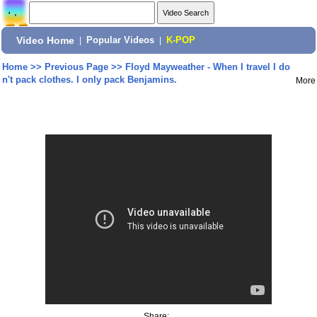
Video Home
|
Popular Videos
|
K-POP
Home
>>
Previous Page
>>
Floyd Mayweather - When I travel I do
n't pack clothes. I only pack Benjamins.
More
Share: