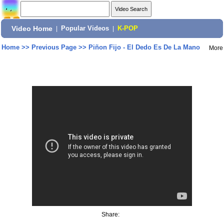
Video Home
|
Popular Videos
|
K-POP
Home
>>
Previous Page
>>
Piñon Fijo - El Dedo Es De La Mano
More
Share: