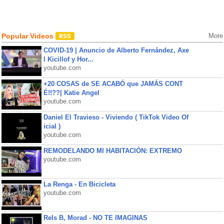
Popular Videos
More
COVID-19 | Anuncio de Alberto Fernández, Axe
l Kicillof y Hor...
youtube.com
+20 COSAS de SE ACABÓ que JAMÁS CONT
É!!??| Katie Angel
youtube.com
Daniel El Travieso - Viviendo ( TikTok Video Of
icial )
youtube.com
REMODELANDO MI HABITACIÓN: EXTREMO
youtube.com
La Renga - En Bicicleta
youtube.com
Rels B, Morad - NO TE IMAGINAS