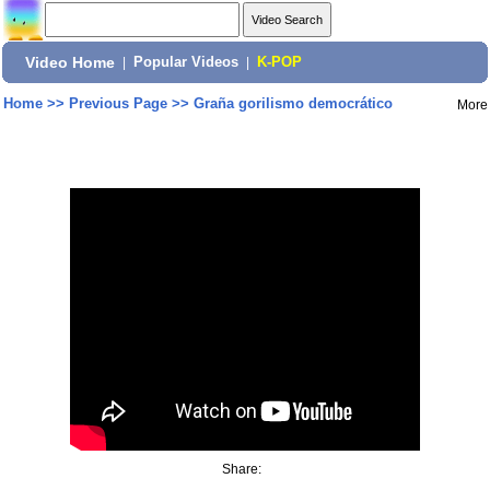
Video Home
|
Popular Videos
|
K-POP
Home
>>
Previous Page
>>
Graña gorilismo democrático
More
Share: