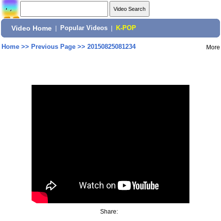
Video Home
|
Popular Videos
|
K-POP
Home
>>
Previous Page
>>
20150825081234
More
Share: