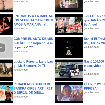
youtube.com
youtube.com
ENTRAMOS A LA HABITAC
+20 COSAS d
IÓN SECRETA Y ENCONTR
que JAMÁS CO
AMOS A MARIANA - Y...
tie Angel
youtube.com
youtube.com
COMPRE EL AUTO DE MIS
Daniel El Trav
SUEÑOS !!! *sorprendi a m
do ( TikTok Vid
is padres* ??...
youtube.com
youtube.com
Luciano Pereyra, Lang Lan
Gasté 100,000
g - Me Enamore De Ti
o este video! 
youtube.com
n
youtube.com
REHACIENDO DIBUJO DE
FELIZ CUMPL
SANDRA CIRES ART ! RET
RPRESA )
O DIFÍCIL DE DIBU...
youtube.com
youtube.com