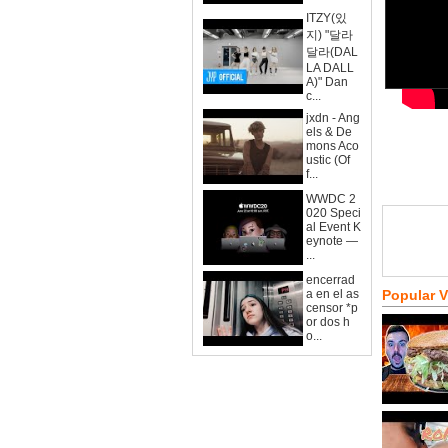
ITZY(있
지) "달라
달라(DAL
LA DALL
A)" Dan
c...
jxdn - Ang
els & De
mons Aco
ustic (Of
f...
WWDC 2
020 Speci
al Event K
eynote —
...
encerrad
a en el as
Popular 
censor *p
or dos h
o...