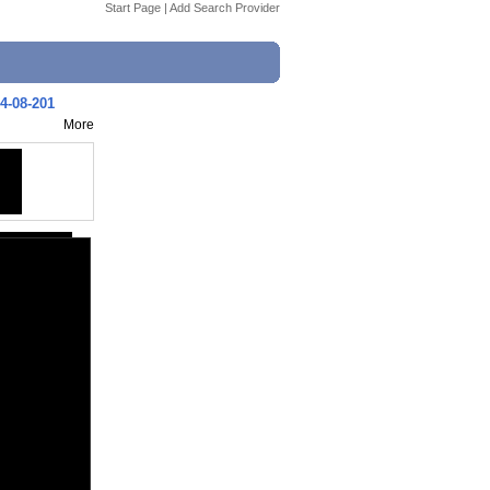
Start Page
|
Add Search Provider
4-08-201
More