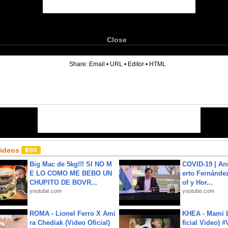
Close
6
Share:
Email
•
URL
•
Editor
•
HTML
Videos
Big Mac de 5kg!!! SI NO M
COVID-19 | An
E LO COMO ME BEBO UN
erto Fernández
CHUPITO DE BOVR...
of y Hor...
youtube.com
youtube.com
ROMA - Lionel Ferro X Ami
KHEA - Mami L
ra Chediak (Video Oficial)
ficial Video) 