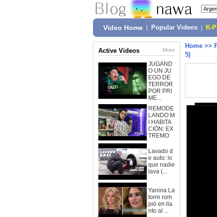
Video Home
|
Popular Videos
|
K-
Home
>>
Active Videos
More
5)
JUGAND
O UN JU
EGO DE
TERROR
POR PRI
ME...
REMODE
LANDO M
I HABITA
CIÓN: EX
TREMO
Lavado d
e auto: lo
que nadie
lava (...
Yanina La
torre rom
pió en lla
nto al ...