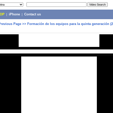
POP
|
iPhone
|
Contact us
Previous Page
>>
Formación de los equipos para la quinta generación (2