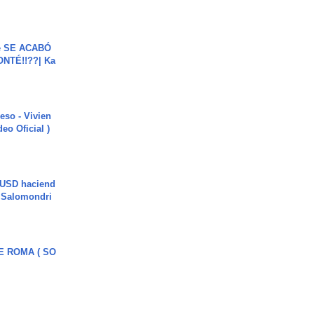
e SE ACABÓ
NTÉ!!??| Ka
ieso - Vivien
eo Oficial )
 USD haciend
| Salomondri
E ROMA ( SO