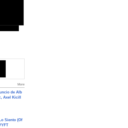
More
uncio de Alb
, Axel Kicill
o Siento (Of
#VYFT