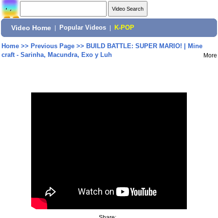
Video Home
|
Popular Videos
|
K-POP
Home
>>
Previous Page
>>
BUILD BATTLE: SUPER MARIO! | Mine
craft - Sarinha, Macundra, Exo y Luh
More
Share: