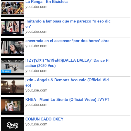
La Renga - En Bicicleta
youtube.com
imitando a famosas que me parezco *o eso dic
en*
youtube.com
encerrada en el ascensor *por dos horas* ahre
youtube.com
ITZY(있지) "달라달라(DALLA DALLA)" Dance Pr
actice (2020 Ver.)
youtube.com
jxdn - Angels & Demons Acoustic (Official Vid
eo)
youtube.com
KHEA - Mami Lo Siento (Official Video) #VYFT
youtube.com
COMUNICADO OXEY
youtube.com