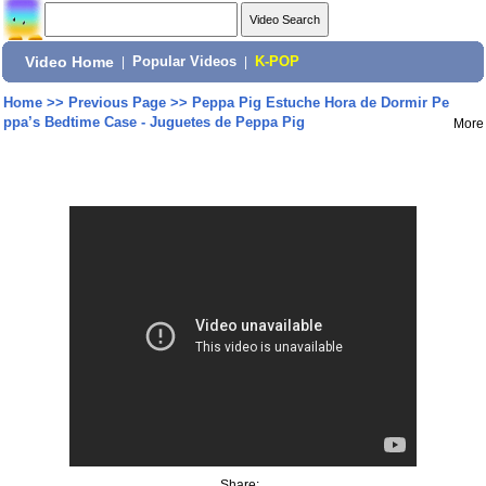
Video Home
|
Popular Videos
|
K-POP
Home
>>
Previous Page
>>
Peppa Pig Estuche Hora de Dormir Pe
ppa’s Bedtime Case - Juguetes de Peppa Pig
More
Share: