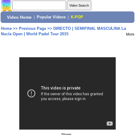
Video Home
|
Popular Videos
|
K-POP
Home
>>
Previous Page
>>
DIRECTO | SEMIFINAL MASCULINA La
Nucía Open | World Padel Tour 2015
More
Share: