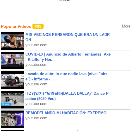
Popular Videos
More
MIS VECINOS PENSARON QUE ERA UN LADR
ON
youtube.com
COVID-19 | Anuncio de Alberto Fernández, Axe
l Kicillof y Hor...
youtube.com
Lavado de auto: lo que nadie lava (nivel "obs
e") - Informe -...
youtube.com
ITZY(있지) "달라달라(DALLA DALLA)" Dance Pr
actice (2020 Ver.)
youtube.com
REMODELANDO MI HABITACIÓN: EXTREMO
youtube.com