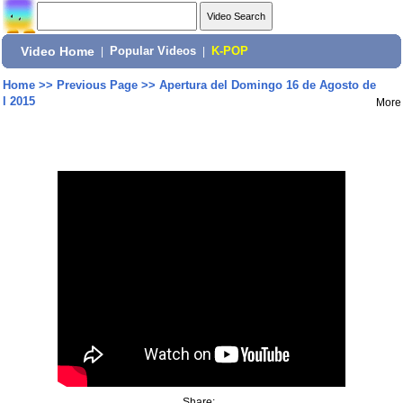
Video Home
|
Popular Videos
|
K-POP
Home
>>
Previous Page
>>
Apertura del Domingo 16 de Agosto de
l 2015
More
Share: