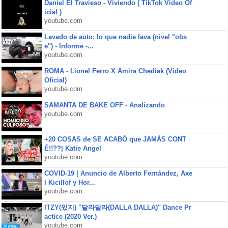
Daniel El Travieso - Viviendo ( TikTok Video Of
icial )
youtube.com
Lavado de auto: lo que nadie lava (nivel "obs
e") - Informe -...
youtube.com
ROMA - Lionel Ferro X Amira Chediak (Video
Oficial)
youtube.com
SAMANTA DE BAKE OFF - Analizando
youtube.com
+20 COSAS de SE ACABÓ que JAMÁS CONT
É!!??| Katie Angel
youtube.com
COVID-19 | Anuncio de Alberto Fernández, Axe
l Kicillof y Hor...
youtube.com
ITZY(있지) "달라달라(DALLA DALLA)" Dance Pr
actice (2020 Ver.)
youtube.com