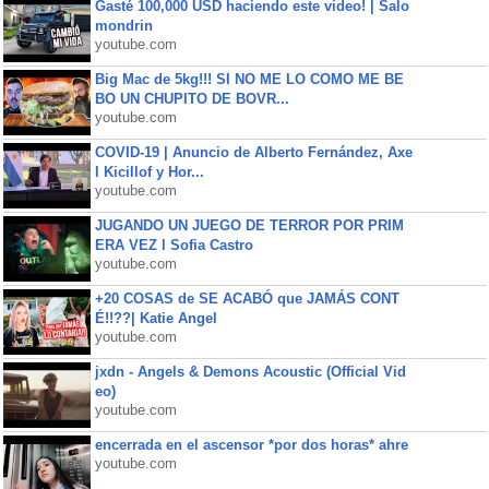
Gasté 100,000 USD haciendo este video! | Salo
mondrin
youtube.com
Big Mac de 5kg!!! SI NO ME LO COMO ME BE
BO UN CHUPITO DE BOVR...
youtube.com
COVID-19 | Anuncio de Alberto Fernández, Axe
l Kicillof y Hor...
youtube.com
JUGANDO UN JUEGO DE TERROR POR PRIM
ERA VEZ l Sofia Castro
youtube.com
+20 COSAS de SE ACABÓ que JAMÁS CONT
É!!??| Katie Angel
youtube.com
jxdn - Angels & Demons Acoustic (Official Vid
eo)
youtube.com
encerrada en el ascensor *por dos horas* ahre
youtube.com