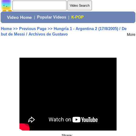
Video Home
|
Popular Videos
|
K-POP
Home
>>
Previous Page
>>
Hungría 1 - Argentina 2 (17/8/2005) / De
but de Messi / Archivos de Gustavo
More
Share: