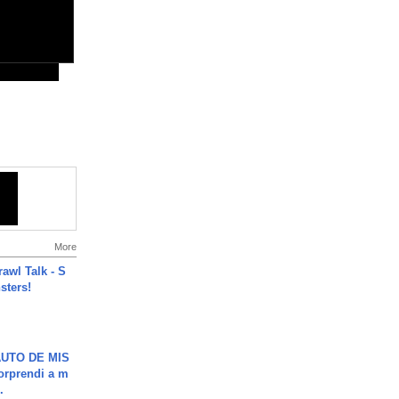
More
rawl Talk - S
sters!
UTO DE MIS
orprendi a m
.