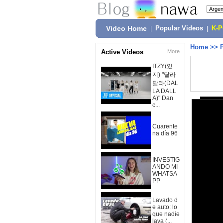
Video Home
|
Popular Videos
|
K-
Home
>>
Active Videos
More
ITZY(있
지) "달라
달라(DAL
LA DALL
A)" Dan
c...
Cuarente
na día 96
INVESTIG
ANDO MI
WHATSA
PP
Lavado d
e auto: lo
que nadie
lava (...