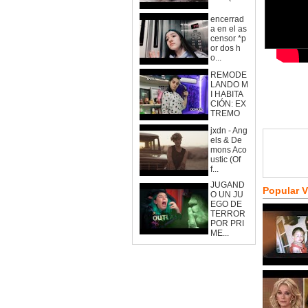
encerrad
a en el as
censor *p
or dos h
o...
REMODE
LANDO M
I HABITA
CIÓN: EX
TREMO
jxdn - Ang
els & De
mons Aco
ustic (Of
f...
JUGAND
Popular 
O UN JU
EGO DE
TERROR
POR PRI
ME...