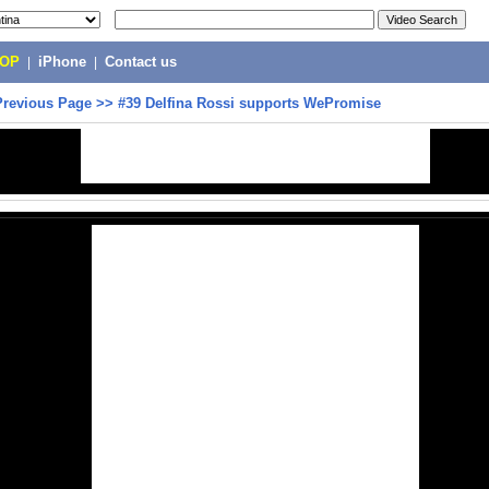
POP
|
iPhone
|
Contact us
Previous Page
>>
#39 Delfina Rossi supports WePromise