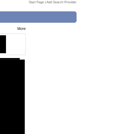
Start Page
|
Add Search Provider
More