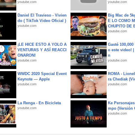
youtube.com
youtube.com
Daniel El Travieso - Vivien
Big Mac de 5k
do ( TikTok Video Oficial )
E LO COMO M
youtube.com
CHUPITO DE B
youtube.com
¡LE HICE ESTO A YOLO A
Gasté 100,000
VENTURAS Y ASÍ REACCI
o este video! 
ONARON!
n
youtube.com
youtube.com
WWDC 2020 Special Event
ROMA - Lionel
Keynote — Apple
ra Chediak (Vi
youtube.com
youtube.com
La Renga - En Bicicleta
Ke Personajes 
youtube.com
mpo (Versión
youtube.com