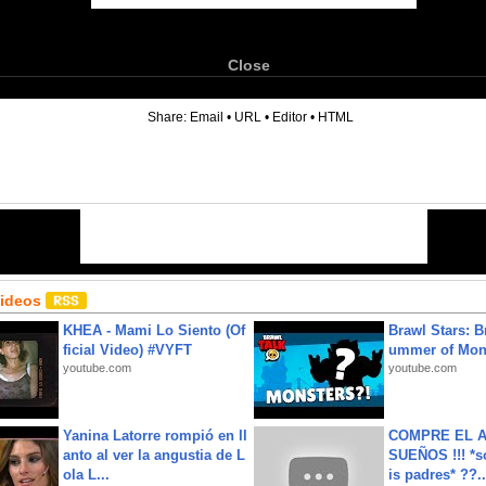
Close
6
Share:
Email
•
URL
•
Editor
•
HTML
Videos
KHEA - Mami Lo Siento (Of
Brawl Stars: B
ficial Video) #VYFT
ummer of Mon
youtube.com
youtube.com
Yanina Latorre rompió en ll
COMPRE EL A
anto al ver la angustia de L
SUEÑOS !!! *s
ola L...
is padres* ??..