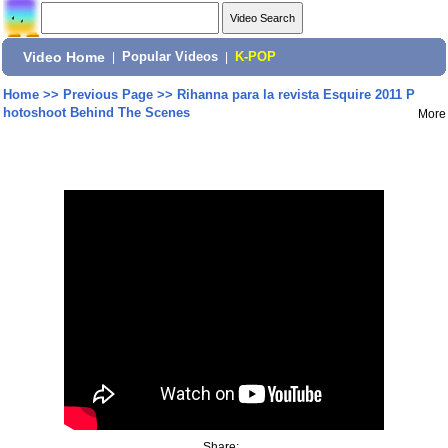
Video Home
|
Popular Videos
|
K-POP
Home
>>
Previous Page
>>
Rihanna para la revista Esquire 2011 P
hotoshoot Behind The Scenes
More
Share: