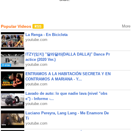
Popular Videos
More
La Renga - En Bicicleta
youtube.com
ITZY(있지) "달라달라(DALLA DALLA)" Dance Pr
actice (2020 Ver.)
youtube.com
ENTRAMOS A LA HABITACIÓN SECRETA Y EN
CONTRAMOS A MARIANA - Y...
youtube.com
Lavado de auto: lo que nadie lava (nivel "obs
e") - Informe -...
youtube.com
Luciano Pereyra, Lang Lang - Me Enamore De
Ti
youtube.com