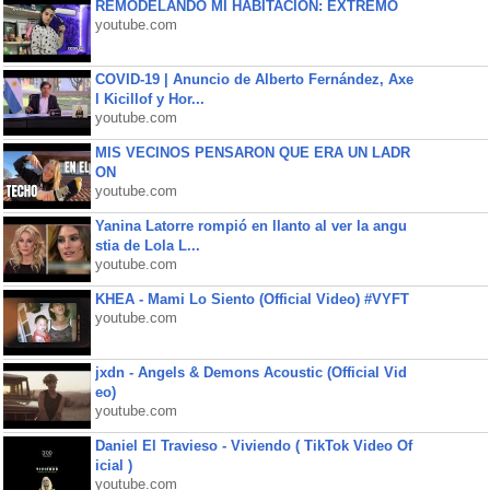
REMODELANDO MI HABITACIÓN: EXTREMO
youtube.com
COVID-19 | Anuncio de Alberto Fernández, Axe
l Kicillof y Hor...
youtube.com
MIS VECINOS PENSARON QUE ERA UN LADR
ON
youtube.com
Yanina Latorre rompió en llanto al ver la angu
stia de Lola L...
youtube.com
KHEA - Mami Lo Siento (Official Video) #VYFT
youtube.com
jxdn - Angels & Demons Acoustic (Official Vid
eo)
youtube.com
Daniel El Travieso - Viviendo ( TikTok Video Of
icial )
youtube.com