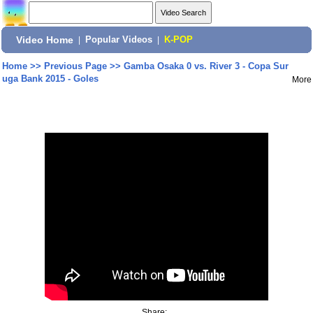
Video Home
|
Popular Videos
|
K-POP
Home
>>
Previous Page
>>
Gamba Osaka 0 vs. River 3 - Copa Sur
uga Bank 2015 - Goles
More
Share: