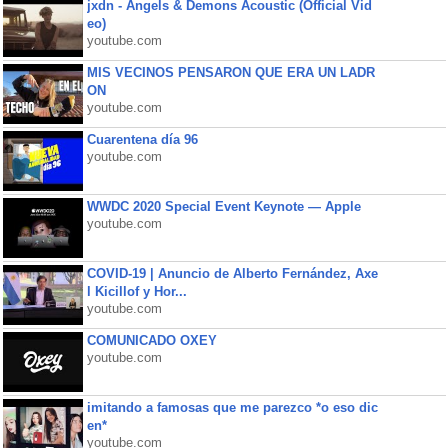
jxdn - Angels & Demons Acoustic (Official Vid
eo)
youtube.com
MIS VECINOS PENSARON QUE ERA UN LADR
ON
youtube.com
Cuarentena día 96
youtube.com
WWDC 2020 Special Event Keynote — Apple
youtube.com
COVID-19 | Anuncio de Alberto Fernández, Axe
l Kicillof y Hor...
youtube.com
COMUNICADO OXEY
youtube.com
imitando a famosas que me parezco *o eso dic
en*
youtube.com