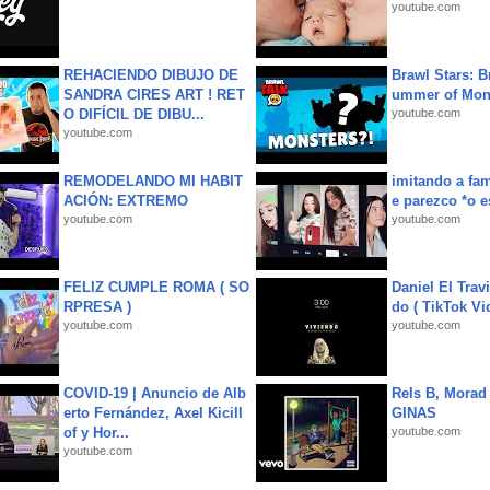
youtube.com
REHACIENDO DIBUJO DE
Brawl Stars: B
SANDRA CIRES ART ! RET
ummer of Mon
O DIFÍCIL DE DIBU...
youtube.com
youtube.com
REMODELANDO MI HABIT
imitando a fa
ACIÓN: EXTREMO
e parezco *o e
youtube.com
youtube.com
FELIZ CUMPLE ROMA ( SO
Daniel El Trav
RPRESA )
do ( TikTok Vid
youtube.com
youtube.com
COVID-19 | Anuncio de Alb
Rels B, Morad
erto Fernández, Axel Kicill
GINAS
of y Hor...
youtube.com
youtube.com