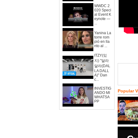
WWDC 2
020 Speci
al Event K
eynote —
...
Yanina La
torre rom
pió en lla
nto al ...
ITZY(있
지) "달라
달라(DAL
LA DALL
A)" Dan
c...
INVESTIG
Popular 
ANDO MI
WHATSA
PP