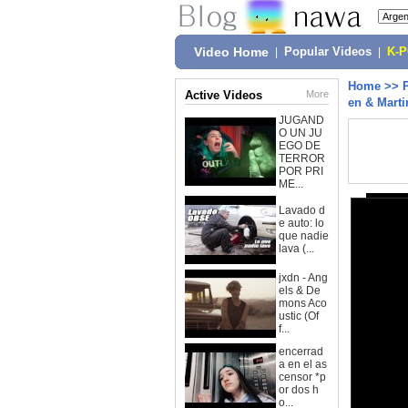
Video Home
|
Popular Videos
|
K-
Home
>>
Active Videos
More
en & Marti
JUGAND
O UN JU
EGO DE
TERROR
POR PRI
ME...
Lavado d
e auto: lo
que nadie
lava (...
jxdn - Ang
els & De
mons Aco
ustic (Of
f...
encerrad
a en el as
censor *p
or dos h
o...