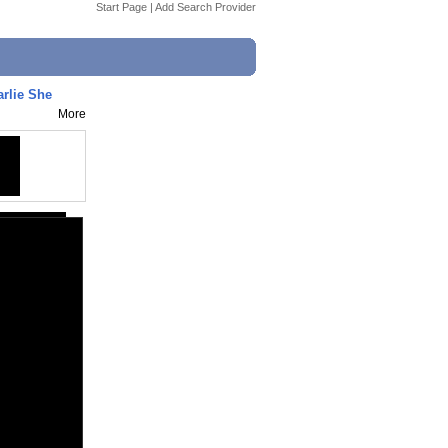
Start Page
|
Add Search Provider
rlie She
More