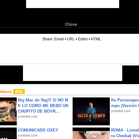
Close
6
Share:
Email
•
URL
•
Editor
•
HTML
Videos
Big Mac de 5kg!!! SI NO M
Ke Personajes 
E LO COMO ME BEBO UN
mpo (Versión
CHUPITO DE BOVR...
youtube.com
youtube.com
COMUNICADO OXEY
ROMA - Lionel
youtube.com
ra Chediak (Vi