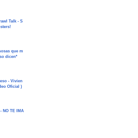
rawl Talk - S
sters!
mosas que m
so dicen*
ieso - Vivien
eo Oficial )
 - NO TE IMA