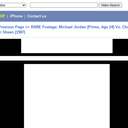
POP
|
iPhone
|
Contact us
Previous Page
>>
RARE Footage: Michael Jordan (Prime, Age 24) Vs. Cha
n Sheen (1987)