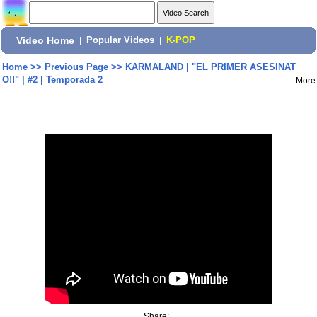
Video Home
|
Popular Videos
|
K-POP
Home
>>
Previous Page
>>
KARMALAND | "EL PRIMER ASESINAT
O!!" | #2 | Temporada 2
More
Share: