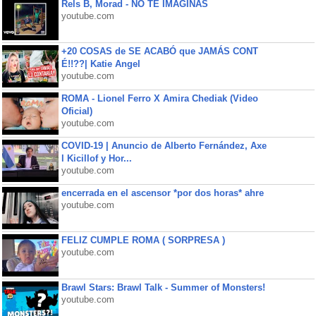
Rels B, Morad - NO TE IMAGINAS
youtube.com
+20 COSAS de SE ACABÓ que JAMÁS CONT
É!!??| Katie Angel
youtube.com
ROMA - Lionel Ferro X Amira Chediak (Video
Oficial)
youtube.com
COVID-19 | Anuncio de Alberto Fernández, Axe
l Kicillof y Hor...
youtube.com
encerrada en el ascensor *por dos horas* ahre
youtube.com
FELIZ CUMPLE ROMA ( SORPRESA )
youtube.com
Brawl Stars: Brawl Talk - Summer of Monsters!
youtube.com